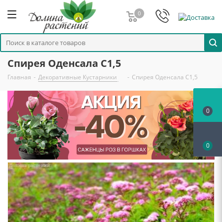
0
Спирея Оденсала С1,5
Главная
-
Декоративные Кустарники
-
Спирея Оденсала С1,5
0
0