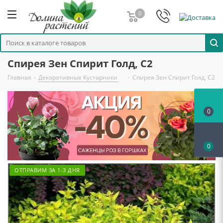
0
Спирея Зен Спирит Голд, С2
Главная
-
Декоративные Кустарники
-
Спирея Зен Спирит Голд, С2
0
0
ОТПРАВИМ ЗА 1-3 ДНЯ