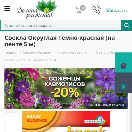
0
Свекла Округлая темно-красная (на
ленте 5 м)
Главная
-
Семена Овощей
-
Семена свеклы
-
Свекла Округлая
темно-красная (на ленте 5 м)
0
0