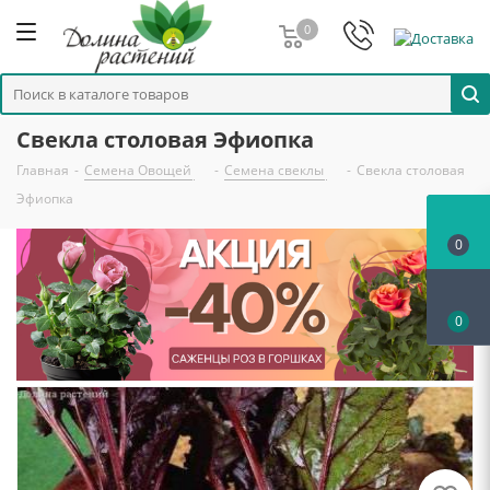
0
Свекла столовая Эфиопка
Главная
-
Семена Овощей
-
Семена свеклы
-
Свекла столовая
Эфиопка
0
0