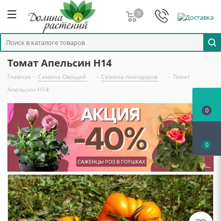
0
Томат Апельсин Н14
Главная
-
Семена Овощей
-
Семена помидоров
-
Томат
Апельсин Н14
0
0