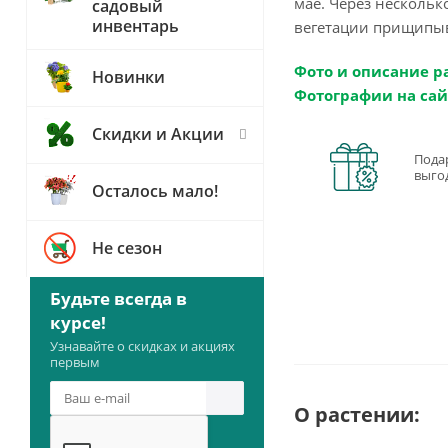
мае. Через нескольк
садовый
инвентарь
вегетации прищипыва
Фото и описание р
Новинки
Фотографии на сай
Скидки и Акции
Пода
выго
Осталось мало!
Не сезон
Будьте всегда в
курсе!
Узнавайте о скидках и акциях
первым
О растении: