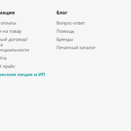
мация
Блог
 оплаты
Вопрос-ответ
я на товар
Помощь
ый договор/
Бренды
а
Печатный каталог
енциальности
йта
 прайс
еским лицам и ИП