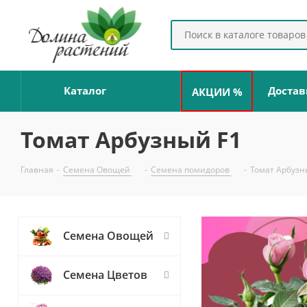
Каталог
Достав
АКЦИИ %
Томат Арбузный F1
Главная
-
Семена Овощей
-
Семена помидоров
-
Томат Арбузн
Семена Овощей
Семена Цветов