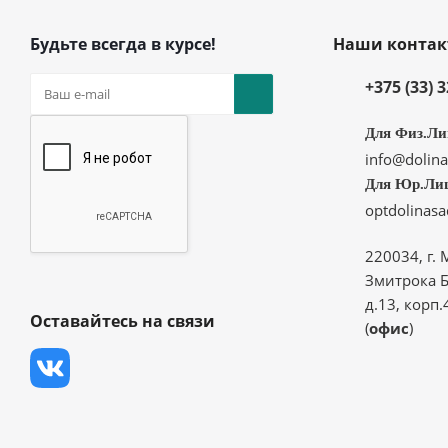
Будьте всегда в курсе!
Наши конта
+375 (33) 
Для Физ.Ли
info@dolina
Для Юр.Ли
optdolinas
220034, г. 
Змитрока Б
д.13, корп.
Оставайтесь на связи
(
офис
)