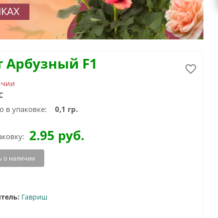
т Арбузный F1
ичии
С
о в упаковке:
0,1 гр.
2.95
руб.
аковку:
 о наличии
тель:
Гавриш