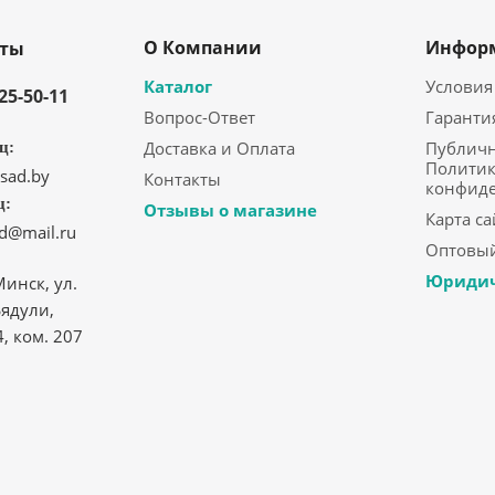
О Компании
Инфор
кты
Каталог
Условия
325-50-11
Вопрос-Ответ
Гаранти
Доставка и Оплата
Публичн
ц:
Политик
sad.by
Контакты
конфид
ц:
Отзывы о магазине
Карта са
ad@mail.ru
Оптовый
Юридич
Минск, ул.
ядули,
4, ком. 207