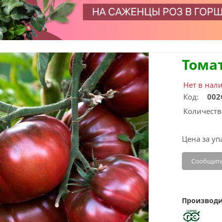
Тома
Нет в нал
Код:
002
Количеств
Цена за уп
Сообщить
Производи