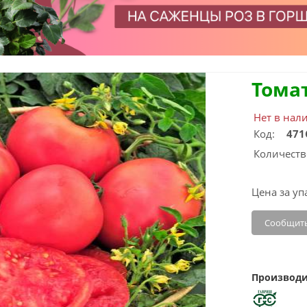
Тома
Нет в нал
Код:
471
Количеств
Цена за уп
Сообщить
Производи