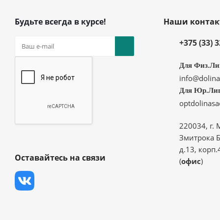
Будьте всегда в курсе!
Наши конта
+375 (33) 
Для Физ.Ли
info@dolina
Для Юр.Ли
optdolinas
220034, г. 
Змитрока Б
д.13, корп.
Оставайтесь на связи
(
офис
)