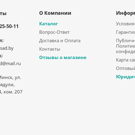
О Компании
Инфор
кты
Каталог
Условия
325-50-11
Вопрос-Ответ
Гаранти
Доставка и Оплата
Публичн
ц:
Политик
sad.by
Контакты
конфид
ц:
Отзывы о магазине
Карта са
ad@mail.ru
Оптовый
Юридич
Минск, ул.
ядули,
4, ком. 207