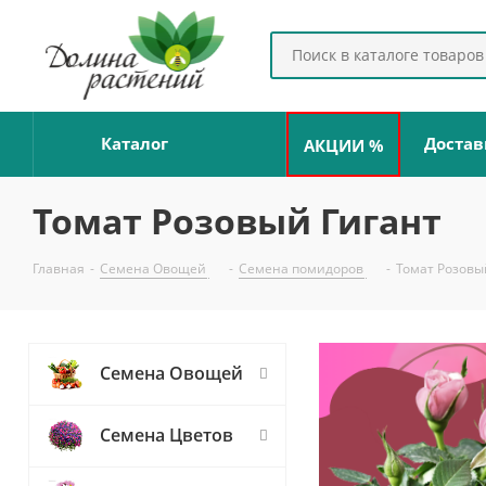
Каталог
Достав
АКЦИИ %
Томат Розовый Гигант
Главная
-
Семена Овощей
-
Семена помидоров
-
Томат Розовы
Семена Овощей
Семена Цветов