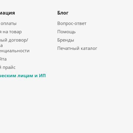
мация
Блог
 оплаты
Вопрос-ответ
я на товар
Помощь
ый договор/
Бренды
а
Печатный каталог
енциальности
йта
 прайс
еским лицам и ИП