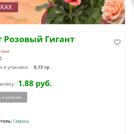
т Розовый Гигант
ичии
С
о в упаковке:
0,15 гр.
1.88
руб.
аковку:
 о наличии
тель:
Гавриш