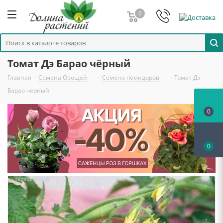
0
Томат Дэ Барао чёрный
Главная
-
Семена Овощей
-
Семена помидоров
-
Томат Дэ
Барао чёрный
0
0