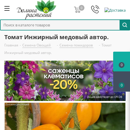
0
Томат Инжирный медовый автор.
Главная
-
Семена Овощей
-
Семена помидоров
-
Томат
Инжирный медовый автор.
0
0