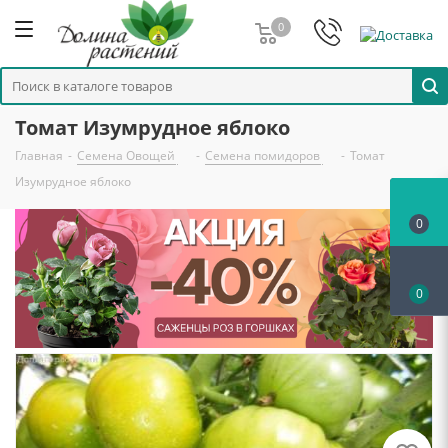
0
Томат Изумрудное яблоко
Главная
-
Семена Овощей
-
Семена помидоров
-
Томат
Изумрудное яблоко
0
0