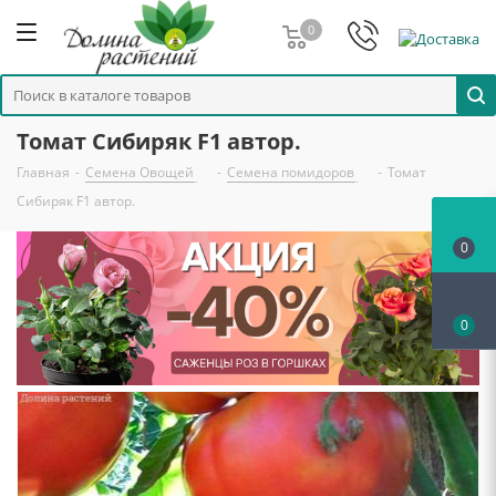
0
Томат Сибиряк F1 автор.
Главная
-
Семена Овощей
-
Семена помидоров
-
Томат
Сибиряк F1 автор.
0
0