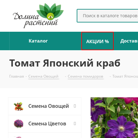
Каталог
Достав
АКЦИИ %
Томат Японский краб
Главная
-
Семена Овощей
-
Семена помидоров
-
Томат Японск
Семена Овощей
Семена Цветов