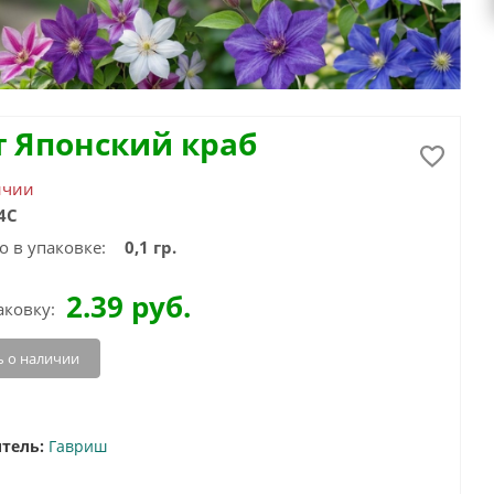
т Японский краб
ичии
4С
о в упаковке:
0,1 гр.
2.39
руб.
аковку:
 о наличии
тель:
Гавриш