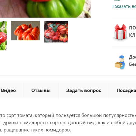
Показать в
ПО
КЛ
До
Бе
Видео
Отзывы
Задать вопрос
Посадка
это сорт томата, который пользуется большой популярност
от других помидорных сортов. Данный вид, как и любой друг
выращивание таких помидоров.