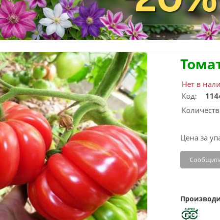
Тома
Нет в нал
Код:
114
Количеств
Цена за уп
Сообщить
Производи