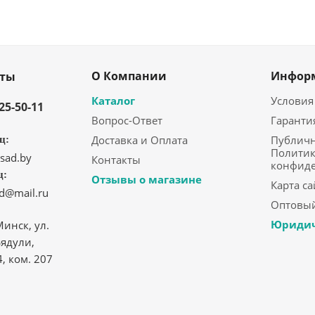
О Компании
Инфор
кты
Каталог
Условия
325-50-11
Вопрос-Ответ
Гаранти
Доставка и Оплата
Публичн
ц:
Политик
sad.by
Контакты
конфид
ц:
Отзывы о магазине
Карта са
ad@mail.ru
Оптовый
Юридич
Минск, ул.
ядули,
4, ком. 207