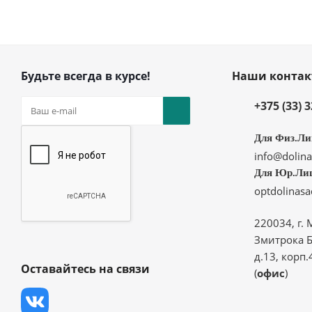
Будьте всегда в курсе!
Наши конта
+375 (33) 
Для Физ.Ли
info@dolina
Для Юр.Ли
optdolinas
220034, г. 
Змитрока Б
д.13, корп.
Оставайтесь на связи
(
офис
)