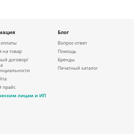
мация
Блог
 оплаты
Вопрос-ответ
я на товар
Помощь
ый договор/
Бренды
а
Печатный каталог
енциальности
йта
 прайс
еским лицам и ИП