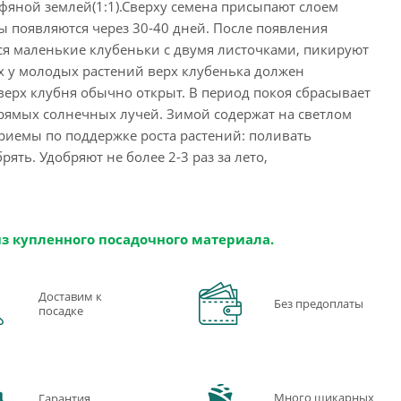
рфяной землей(1:1).Сверху семена присыпают слоем
ы появляются через 30-40 дней. После появления
тся маленькие клубеньки с двумя листочками, пикируют
ках у молодых растений верх клубенька должен
 верх клубня обычно открыт. В период покоя сбрасывает
рямых солнечных лучей. Зимой содержат на светлом
приемы по поддержке роста растений: поливать
ть. Удобряют не более 2-3 раз за лето,
из купленного посадочного материала.
Доставим к
Без предоплаты
посадке
Много шикарных
Гарантия