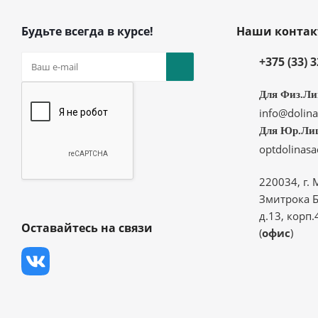
Будьте всегда в курсе!
Наши конта
+375 (33) 
Для Физ.Ли
info@dolina
Для Юр.Ли
optdolinas
220034, г. 
Змитрока Б
д.13, корп.
Оставайтесь на связи
(
офис
)