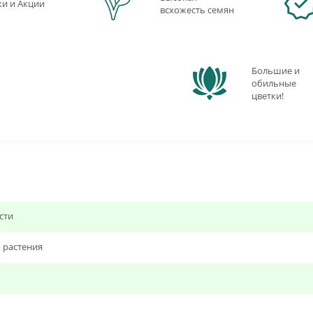
ки и Акции
всхожесть семян
Большие и
обильные
цветки!
сти
 растения