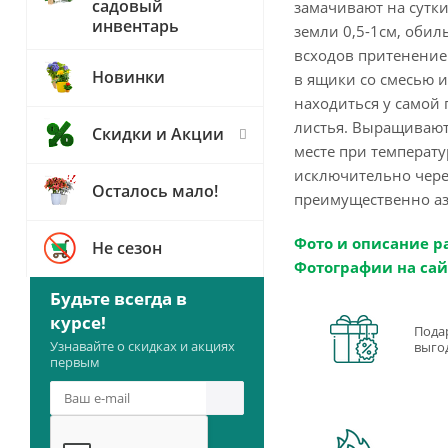
садовый
замачивают на сутки
инвентарь
земли 0,5-1см, обил
всходов притенение 
Новинки
в ящики со смесью и
находиться у самой 
листья. Выращивают
Скидки и Акции
месте при температу
исключительно через
Осталось мало!
преимущественно а
Фото и описание р
Не сезон
Фотографии на сай
Будьте всегда в
курсе!
Пода
Узнавайте о скидках и акциях
выго
первым