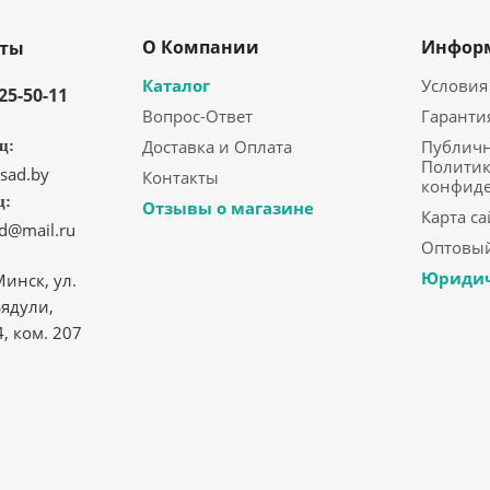
О Компании
Инфор
кты
Каталог
Условия
325-50-11
Вопрос-Ответ
Гаранти
Доставка и Оплата
Публичн
ц:
Политик
sad.by
Контакты
конфид
ц:
Отзывы о магазине
Карта са
ad@mail.ru
Оптовый
Юридич
Минск, ул.
ядули,
4, ком. 207