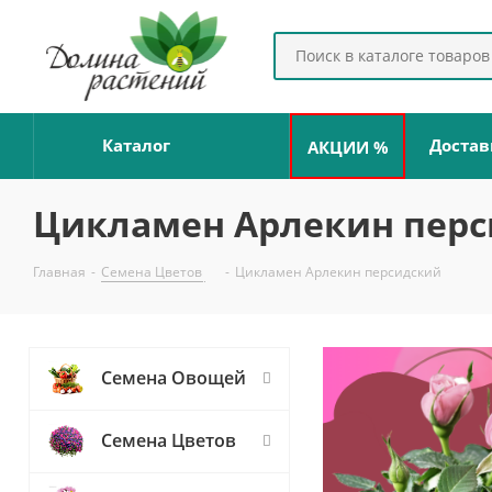
Каталог
Достав
АКЦИИ %
Цикламен Арлекин пер
Главная
-
Семена Цветов
-
Цикламен Арлекин персидский
Семена Овощей
Семена Цветов