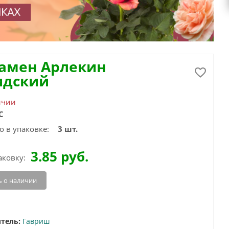
амен Арлекин
идский
ичии
С
о в упаковке:
3 шт.
3.85
руб.
аковку:
 о наличии
тель:
Гавриш