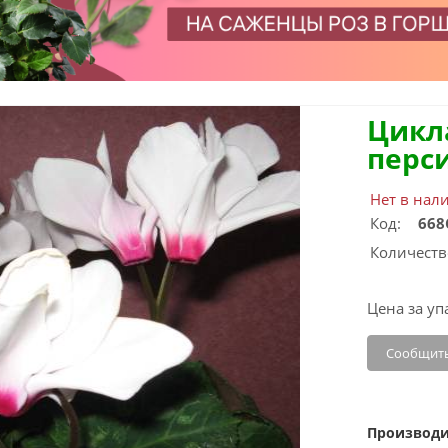
Цикл
перс
Нет в нал
Код:
668
Количеств
Цена за уп
Сообщить
Производи