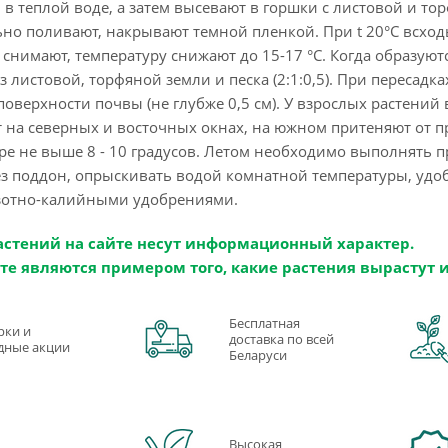
 в теплой воде, а затем высевают в горшки с листовой и то
ьно поливают, накрывают темной пленкой. При t 20°C всход
снимают, температуру снижают до 15-17 °C. Когда образую
з листовой, торфяной земли и песка (2:1:0,5). При пересад
поверхности почвы (не глубже 0,5 см). У взрослых растений
 на северных и восточных окнах, на южном притеняют от п
ре не выше 8 - 10 градусов. Летом необходимо выполнять 
 поддон, опрыскивать водой комнатной температуры, удобря
зотно-калийными удобрениями.
астений на сайте несут информационный характер.
те являются примером того, какие растения вырастут 
Бесплатная
рки и
доставка по всей
дные акции
Беларуси
Высокая