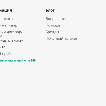
мация
Блог
 оплаты
Вопрос-ответ
я на товар
Помощь
ый договор/
Бренды
а
Печатный каталог
енциальности
йта
 прайс
еским лицам и ИП