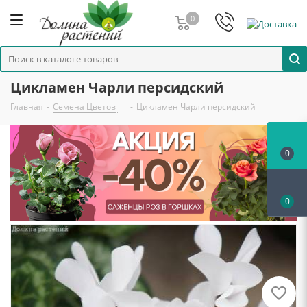
0
Цикламен Чарли персидский
Главная
-
Семена Цветов
-
Цикламен Чарли персидский
0
0