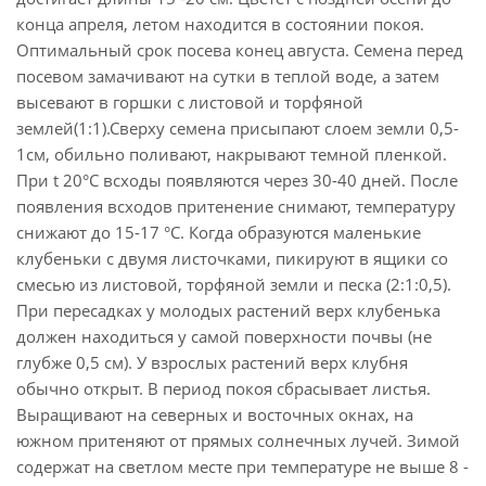
конца апреля, летом находится в состоянии покоя.
Оптимальный срок посева конец августа. Семена перед
посевом замачивают на сутки в теплой воде, а затем
высевают в горшки с листовой и торфяной
землей(1:1).Сверху семена присыпают слоем земли 0,5-
1см, обильно поливают, накрывают темной пленкой.
При t 20°C всходы появляются через 30-40 дней. После
появления всходов притенение снимают, температуру
снижают до 15-17 °C. Когда образуются маленькие
клубеньки с двумя листочками, пикируют в ящики со
смесью из листовой, торфяной земли и песка (2:1:0,5).
При пересадках у молодых растений верх клубенька
должен находиться у самой поверхности почвы (не
глубже 0,5 см). У взрослых растений верх клубня
обычно открыт. В период покоя сбрасывает листья.
Выращивают на северных и восточных окнах, на
южном притеняют от прямых солнечных лучей. Зимой
содержат на светлом месте при температуре не выше 8 -