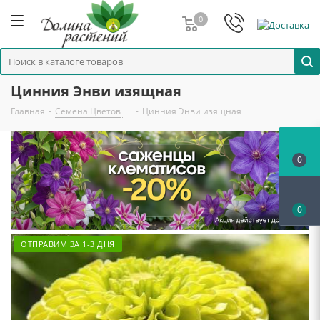
0
Цинния Энви изящная
Главная
-
Семена Цветов
-
Цинния Энви изящная
0
0
ОТПРАВИМ ЗА 1-3 ДНЯ