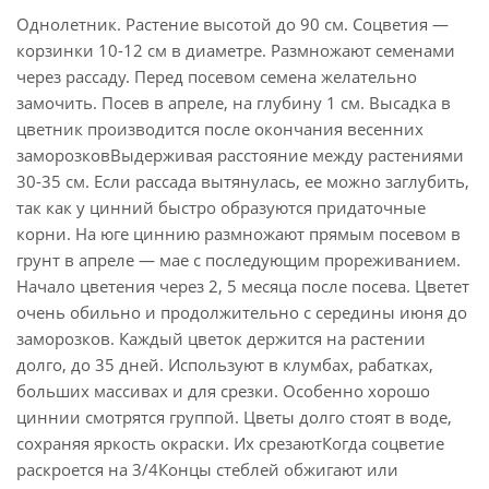
Однолетник. Растение высотой до 90 см. Соцветия —
корзинки 10-12 см в диаметре. Размножают семенами
через рассаду. Перед посевом семена желательно
замочить. Посев в апреле, на глубину 1 см. Высадка в
цветник производится после окончания весенних
заморозковВыдерживая расстояние между растениями
30-35 см. Если рассада вытянулась, ее можно заглубить,
так как у цинний быстро образуются придаточные
корни. На юге циннию размножают прямым посевом в
грунт в апреле — мае с последующим прореживанием.
Начало цветения через 2, 5 месяца после посева. Цветет
очень обильно и продолжительно с середины июня до
заморозков. Каждый цветок держится на растении
долго, до 35 дней. Используют в клумбах, рабатках,
больших массивах и для срезки. Особенно хорошо
циннии смотрятся группой. Цветы долго стоят в воде,
сохраняя яркость окраски. Их срезаютКогда соцветие
раскроется на 3/4Концы стеблей обжигают или