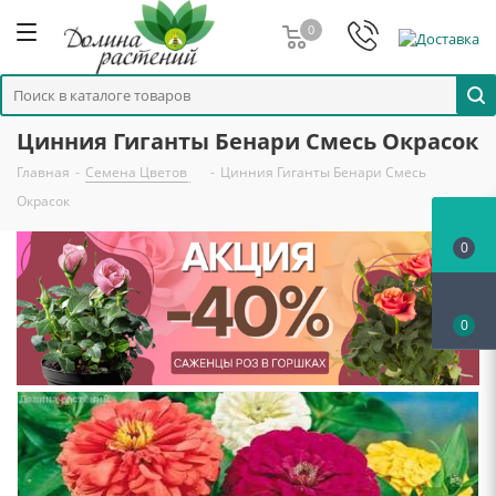
0
Цинния Гиганты Бенари Смесь Окрасок
Главная
-
Семена Цветов
-
Цинния Гиганты Бенари Смесь
Окрасок
0
0