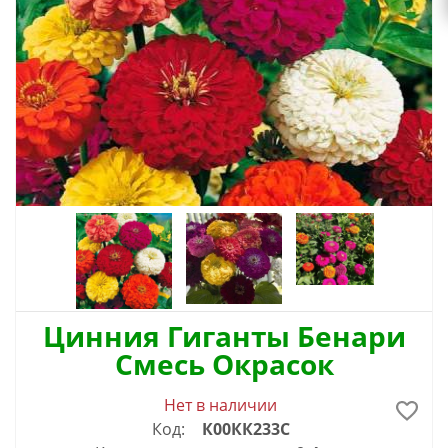
Цинния Гиганты Бенари
Смесь Окрасок
Нет в наличии
Код:
К00КК233С