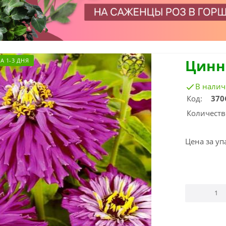
Цинн
А 1-3 ДНЯ
В нали
Код:
370
Количеств
Цена за уп