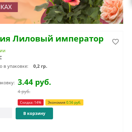
ия Лиловый император
чии
С
о в упаковке:
0,2 гр.
3.44
руб.
аковку:
4
руб.
Скидка:
14
%
Экономия
0.56
руб.
В корзину