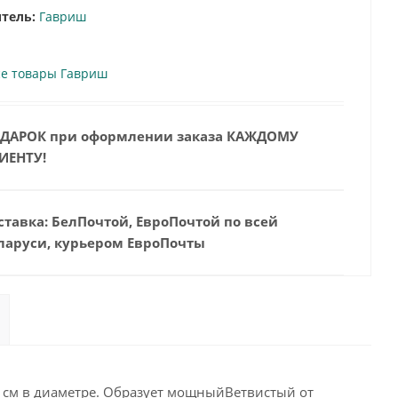
тель:
Гавриш
се товары Гавриш
ДАРОК при оформлении заказа КАЖДОМУ
ИЕНТУ!
ставка: БелПочтой, ЕвроПочтой по всей
ларуси, курьером ЕвроПочты
 см в диаметре. Образует мощныйВетвистый от