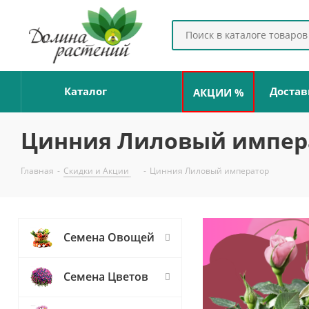
Каталог
Достав
АКЦИИ %
Цинния Лиловый импер
Главная
-
Скидки и Акции
-
Цинния Лиловый император
Семена Овощей
Семена Цветов