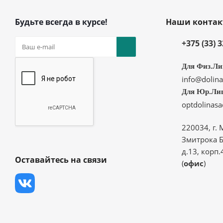
Будьте всегда в курсе!
Наши конта
+375 (33) 
Для Физ.Ли
info@dolina
Для Юр.Ли
optdolinas
220034, г. 
Змитрока Б
д.13, корп.
Оставайтесь на связи
(
офис
)