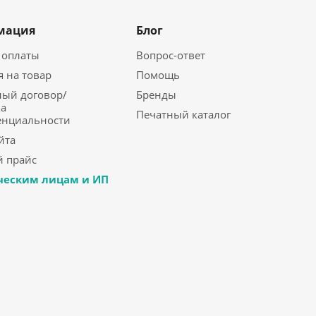
мация
Блог
 оплаты
Вопрос-ответ
я на товар
Помощь
ый договор/
Бренды
а
Печатный каталог
енциальности
йта
 прайс
еским лицам и ИП