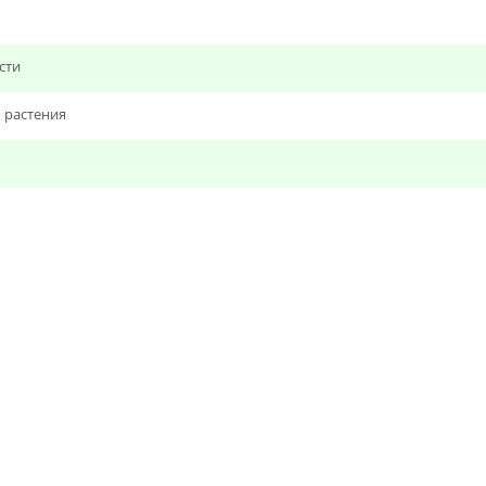
сти
 растения