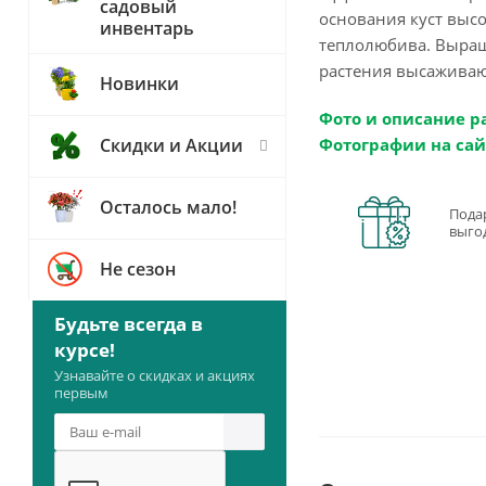
садовый
основания куст высо
инвентарь
теплолюбива. Выращ
растения высаживают
Новинки
Фото и описание р
Фотографии на сай
Скидки и Акции
Осталось мало!
Пода
выго
Не сезон
Будьте всегда в
курсе!
Узнавайте о скидках и акциях
первым