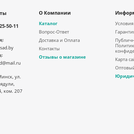
О Компании
Инфор
кты
Каталог
Условия
325-50-11
Вопрос-Ответ
Гаранти
Доставка и Оплата
Публичн
ц:
Политик
sad.by
Контакты
конфид
ц:
Отзывы о магазине
Карта са
ad@mail.ru
Оптовый
Юридич
Минск, ул.
ядули,
4, ком. 207