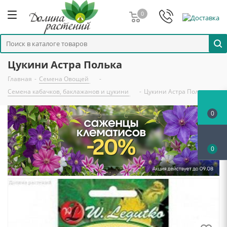
0
Цукини Астра Полька
Главная
-
Семена Овощей
-
Семена кабачков, баклажанов и цукини
-
Цукини Астра Полька
0
0