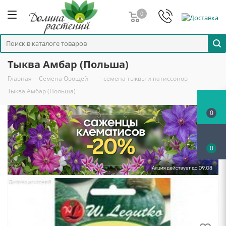
0
Тыква Амбар (Польша)
Главная
-
Семена Овощей
-
семена тыквы и патиссонов
-
Тыква Амбар (Польша)
0
0