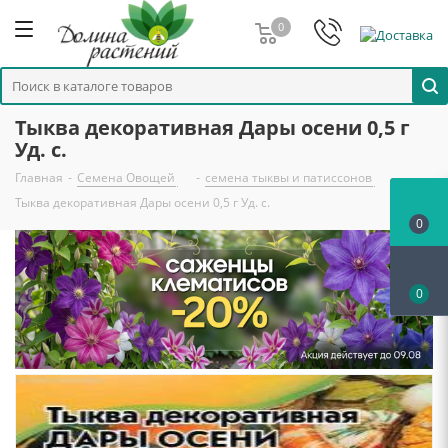
0
Тыква декоративная Дары осени 0,5 г
Уд. с.
Главная
-
Семена Овощей
-
семена тыквы и патиссонов
-
Тыква декоративная Дары осени 0,5 г Уд. с.
0
0