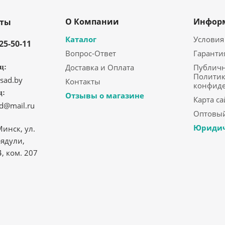
О Компании
Инфор
кты
Каталог
Условия
325-50-11
Вопрос-Ответ
Гаранти
Доставка и Оплата
Публичн
ц:
Политик
sad.by
Контакты
конфид
ц:
Отзывы о магазине
Карта са
ad@mail.ru
Оптовый
Юридич
Минск, ул.
ядули,
4, ком. 207