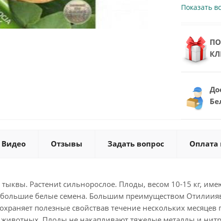
Показать в
ПО
КЛ
До
Бе
Видео
Отзывы
Задать вопрос
Оплата 
тыквы. Растениt сильнорослое. Плоды, весом 10-15 кг, имеют
 большие белые семена. Большим преимуществом Отилиияв
охраняет полезные свойствав течение нескольких месяцев 
я животных. Плоды не накапливают тяжелые металлы и нитр