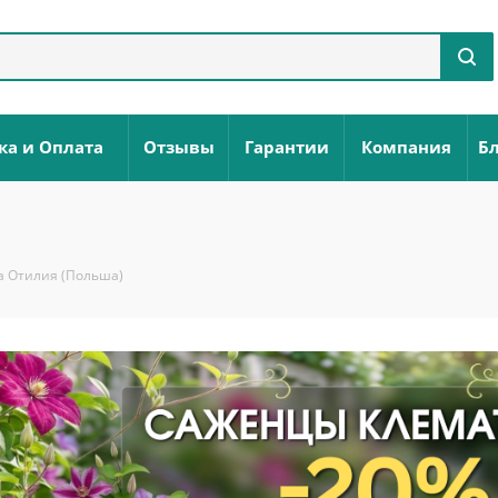
ка и Оплата
Отзывы
Гарантии
Компания
Бл
а Отилия (Польша)