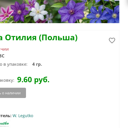
а Отилия (Польша)
ичии
8С
о в упаковке:
4 гр.
9.60
руб.
аковку:
 о наличии
тель:
W. Legutko