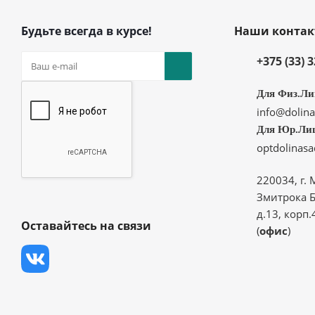
Будьте всегда в курсе!
Наши конта
+375 (33) 
Для Физ.Ли
info@dolina
Для Юр.Ли
optdolinas
220034, г. 
Змитрока Б
д.13, корп.
Оставайтесь на связи
(
офис
)