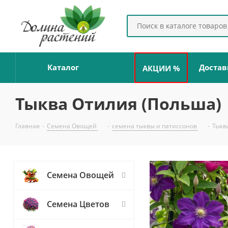
Каталог
Достав
АКЦИИ %
Тыква Отилия (Польша)
Главная
-
Семена Овощей
-
семена тыквы и патиссонов
-
Тыкв
Семена Овощей
Семена Цветов