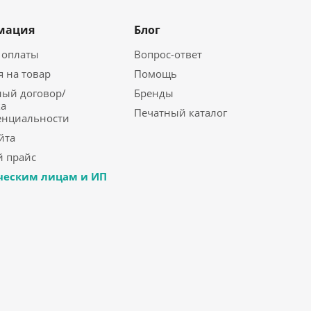
мация
Блог
 оплаты
Вопрос-ответ
я на товар
Помощь
ый договор/
Бренды
а
Печатный каталог
енциальности
йта
 прайс
еским лицам и ИП