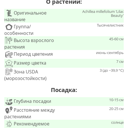
О растении:
Achillea millefolium ‘Lilac
Оригинальное
Beauty’
название
Тысячелистник
Группа/
особенности
45-60 см
Высота взрослого
растения
июнь-сентябрь
Период цветения
7 см
Размер цветка
3 (до −39,9 °C)
Зона USDA
(морозостойкости)
Посадка:
10-15 см
Глубина посадки
20-25 см
Расстояние между
растениями
солнце
Рекомендуемое