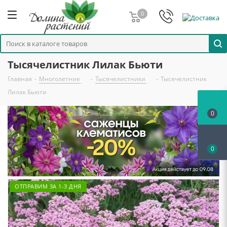
0
Тысячелистник Лилак Бьюти
Главная
-
Многолетние
-
Тысячелистники
-
Тысячелистник
Лилак Бьюти
0
0
ОТПРАВИМ ЗА 1-3 ДНЯ