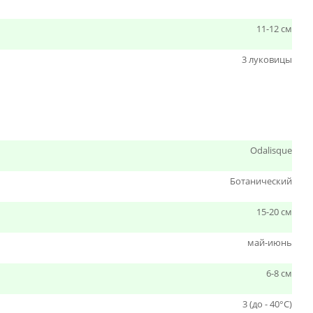
11-12 см
3 луковицы
Odalisque
Ботанический
15-20 см
май-июнь
6-8 см
3 (до - 40°С)