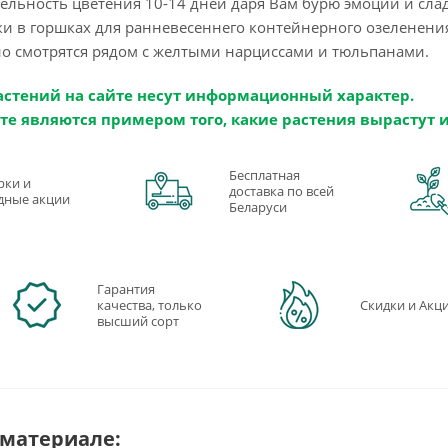
ельность цветения 10-14 дней даря Вам бурю эмоций и сл
и в горшках для ранневесеннего контейнерного озеленения
 смотрятся рядом с желтыми нарциссами и тюльпанами.
астений на сайте несут информационный характер.
те являются примером того, какие растения вырастут 
Бесплатная
рки и
доставка по всей
дные акции
Беларуси
Гарантия
качества, только
Скидки и Акц
высший сорт
 материале: