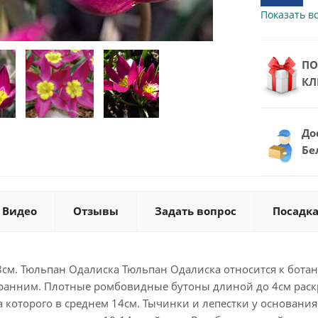
Показать вс
ПО
КЛ
До
Бе
Видео
Отзывы
Задать вопрос
Посадка
8см. Тюльпан Одалиска Тюльпан Одалиска относится к бота
к ранним. Плотные ромбовидные бутоны длиной до 4см рас
а которого в среднем 14см. Тычинки и лепестки у основани