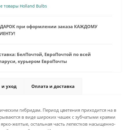
е товары Holland Bulbs
ДАРОК при оформлении заказа КАЖДОМУ
ИЕНТУ!
ставка: БелПочтой, ЕвроПочтой по всей
ларуси, курьером ЕвроПочты
 и уход
Оплата и доставка
ническим гибридам. Период цветения приходится на в
крываются в виде широких чашек с зубчатыми краями
я ярко-желтые, остальная часть лепестков насыщенно-