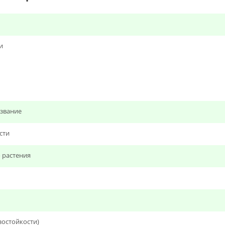
и
звание
сти
 растения
зостойкости)