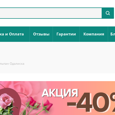
ка и Оплата
Отзывы
Гарантии
Компания
Бл
льпан Одалиска