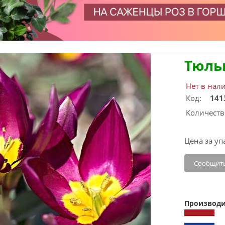
Тюль
Нет в нал
Код:
141
Количеств
Цена за уп
Сообщить
Производи