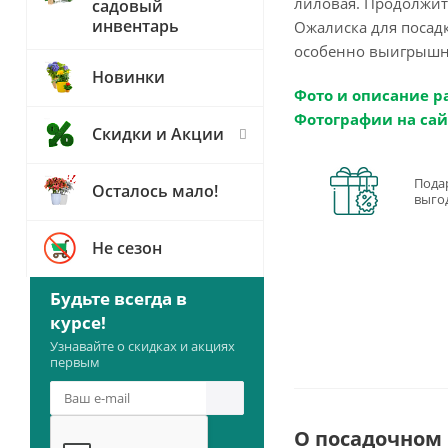
лиловая. Продолжит
садовый
инвентарь
Ожалиска для посадк
особенно выигрышно
Новинки
Фото и описание р
Фотографии на сай
Скидки и Акции
Пода
Осталось мало!
выго
Не сезон
Будьте всегда в
курсе!
Узнавайте о скидках и акциях
первым
О посадочном