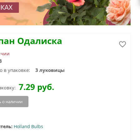
пан Одалиска
ичии
3
о в упаковке:
3 луковицы
7.29
руб.
аковку:
 о наличии
тель:
Holland Bulbs