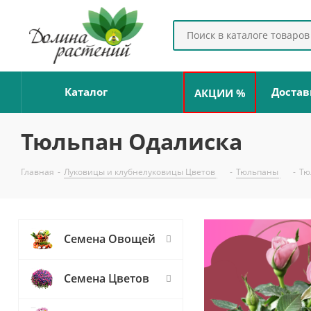
Каталог
Достав
АКЦИИ %
Тюльпан Одалиска
Главная
-
Луковицы и клубнелуковицы Цветов
-
Тюльпаны
-
Тю
Семена Овощей
Семена Цветов