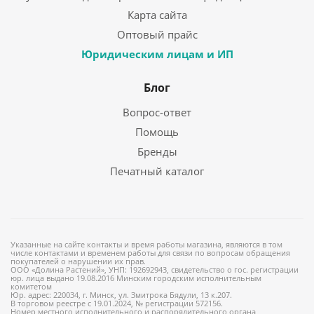
Карта сайта
Оптовый прайс
Юридическим лицам и ИП
Блог
Вопрос-ответ
Помощь
Бренды
Печатный каталог
Указанные на сайте контакты и время работы магазина, являются в том
числе контактами и временем работы для связи по вопросам обращения
покупателей о нарушении их прав.
ООО «Долина Растений», УНП: 192692943, свидетельство о гос. регистрации
юр. лица выдано 19.08.2016 Минским городским исполнительным
комитетом
Юр. адрес: 220034, г. Минск, ул. Змитрока Бядули, 13 к.207.
В торговом реестре с 19.01.2024, № регистрации 572156.
Номер местного исполнительного и распорядительного органа,