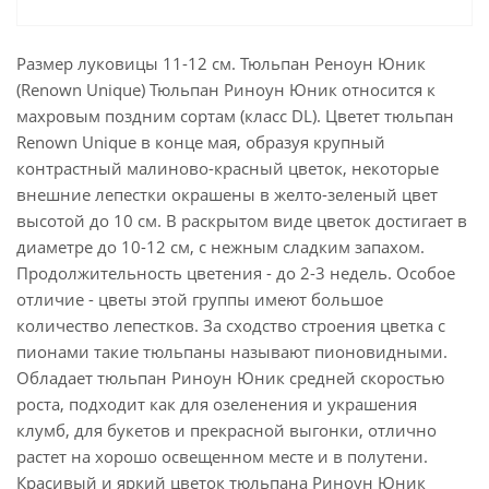
Размер луковицы 11-12 см. Тюльпан Реноун Юник
(Renown Unique) Тюльпан Риноун Юник относится к
махровым поздним сортам (класс DL). Цветет тюльпан
Renown Unique в конце мая, образуя крупный
контрастный малиново-красный цветок, некоторые
внешние лепестки окрашены в желто-зеленый цвет
высотой до 10 см. В раскрытом виде цветок достигает в
диаметре до 10-12 см, с нежным сладким запахом.
Продолжительность цветения - до 2-3 недель. Особое
отличие - цветы этой группы имеют большое
количество лепестков. За сходство строения цветка с
пионами такие тюльпаны называют пионовидными.
Обладает тюльпан Риноун Юник средней скоростью
роста, подходит как для озеленения и украшения
клумб, для букетов и прекрасной выгонки, отлично
растет на хорошо освещенном месте и в полутени.
Красивый и яркий цветок тюльпана Риноун Юник