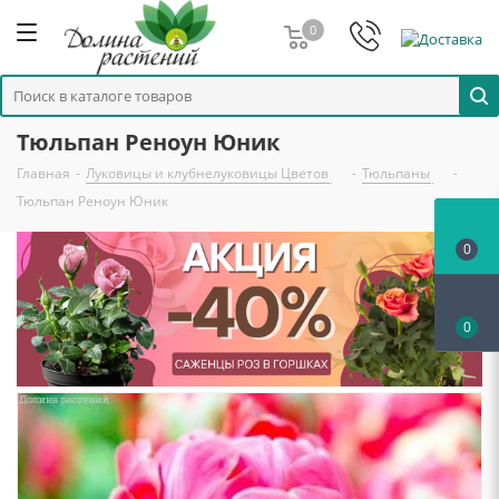
0
Тюльпан Реноун Юник
Главная
-
Луковицы и клубнелуковицы Цветов
-
Тюльпаны
-
Тюльпан Реноун Юник
0
0