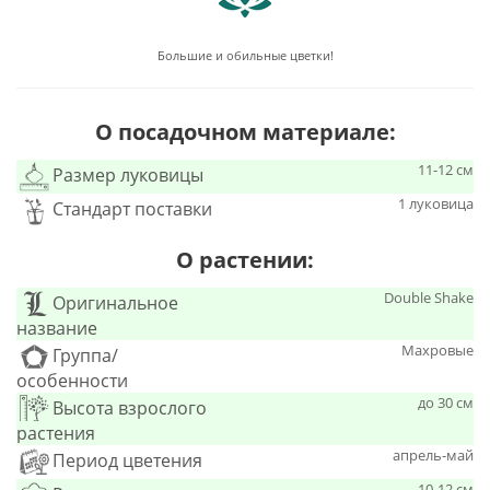
Большие и обильные цветки!
О посадочном материале:
11-12 см
Размер луковицы
1 луковица
Стандарт поставки
О растении:
Double Shake
Оригинальное
название
Махровые
Группа/
особенности
до 30 см
Высота взрослого
растения
апрель-май
Период цветения
10-12 см