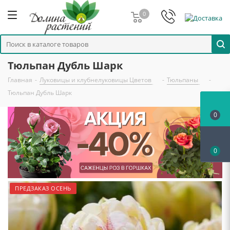
0
Тюльпан Дубль Шарк
Главная
-
Луковицы и клубнелуковицы Цветов
-
Тюльпаны
-
Тюльпан Дубль Шарк
0
0
ПРЕДЗАКАЗ ОСЕНЬ