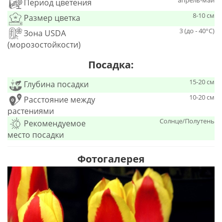
апрель-май
Период цветения
8-10 см
Размер цветка
3 (до - 40°С)
Зона USDA
(морозостойкости)
Посадка:
15-20 см
Глубина посадки
10-20 см
Расстояние между
растениями
Солнце/Полутень
Рекомендуемое
место посадки
Фотогалерея