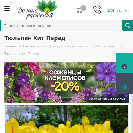
0
Тюльпан Хит Парад
Главная
-
Луковицы и клубнелуковицы Цветов
-
Тюльпаны
-
Тюльпан Хит Парад
0
0