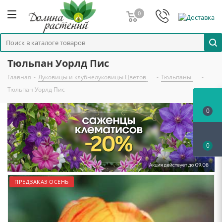
0
Тюльпан Уорлд Пис
Главная
-
Луковицы и клубнелуковицы Цветов
-
Тюльпаны
-
Тюльпан Уорлд Пис
0
0
ПРЕДЗАКАЗ ОСЕНЬ