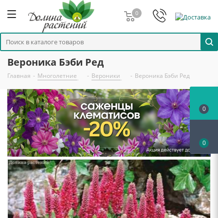
0
Вероника Бэби Ред
Главная
-
Многолетние
-
Вероники
-
Вероника Бэби Ред
0
0