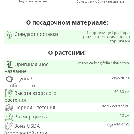
Надежная упаковка
Большие и обильные цветки!
О посадочном материале:
1 корневище I разбора
Стандарт поставки
(наивысшего качества) в
горшке Р9
О растении:
Veronica longifolia ‘Blauriesin’
Оригинальное
название
Вероника
Группа/
особенности
50-80 см
Высота взрослого
растения
июль-сентябрь
Период цветения
10 см
Размер цветка
4 (до −34,4 °C)
Зона USDA
(морозостойкости)