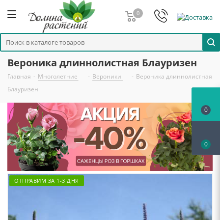
0
Вероника длиннолистная Блауризен
Главная
-
Многолетние
-
Вероники
-
Вероника длиннолистная
Блауризен
0
0
ОТПРАВИМ ЗА 1-3 ДНЯ