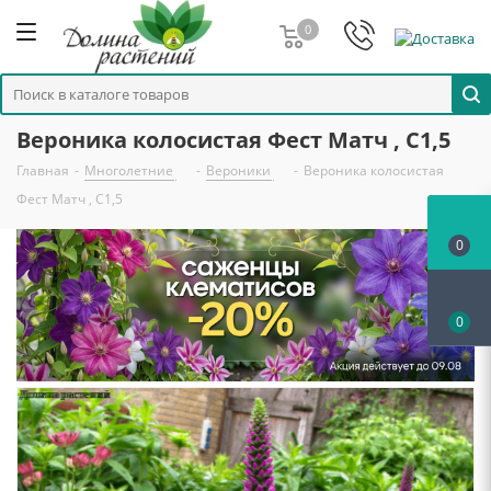
0
Вероника колосистая Фест Матч , С1,5
Главная
-
Многолетние
-
Вероники
-
Вероника колосистая
Фест Матч , С1,5
0
0