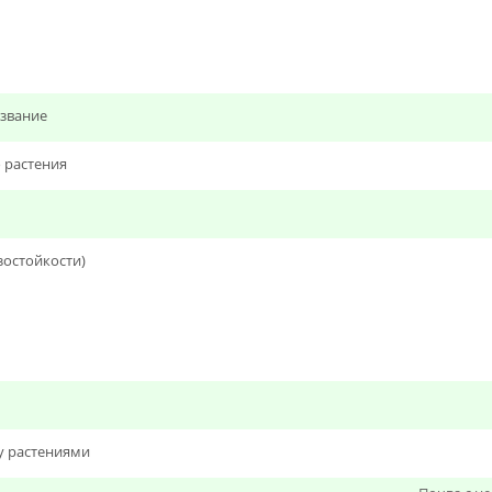
звание
 растения
зостойкости)
у растениями