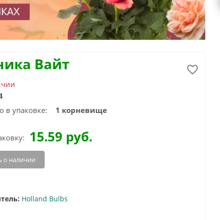
ника Вайт
ичии
4
о в упаковке:
1 корневище
15.59
руб.
аковку:
 о наличии
тель:
Holland Bulbs