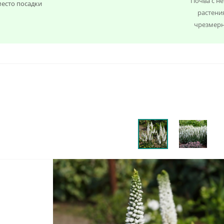
Почва с н
есто посадки
растени
чрезмерн