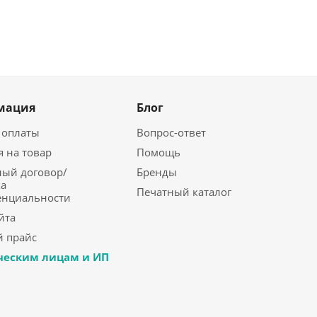
мация
Блог
 оплаты
Вопрос-ответ
я на товар
Помощь
ый договор/
Бренды
а
Печатный каталог
енциальности
йта
 прайс
еским лицам и ИП