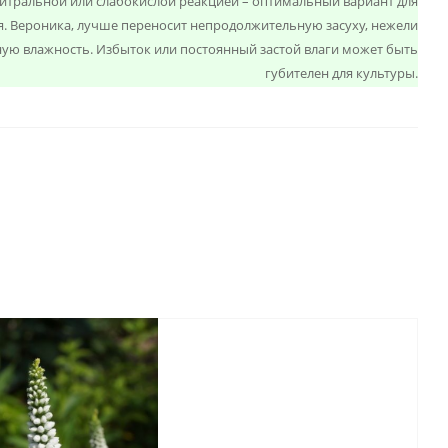
ейтральной или слабокислой реакцией – оптимальный вариант для
я. Вероника, лучше переносит непродолжительную засуху, нежели
ую влажность. Избыток или постоянный застой влаги может быть
губителен для культуры.