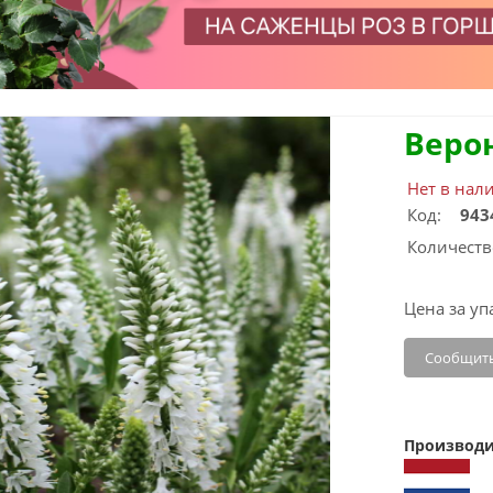
Веро
Нет в нал
Код:
943
Количеств
Цена за уп
Сообщить
Производи