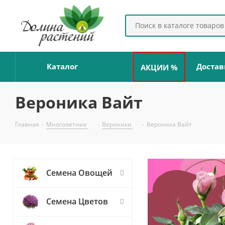
Каталог
Достав
АКЦИИ %
Вероника Вайт
Главная
-
Многолетние
-
Вероники
-
Вероника Вайт
Семена Овощей
Семена Цветов