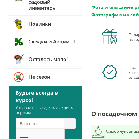
садовый
Фото и описание р
инвентарь
Фотографии на сай
Новинки
Пода
выго
Скидки и Акции
Осталось мало!
Гара
качес
Не сезон
высш
Будьте всегда в
курсе!
Узнавайте о скидках и акциях
О посадочном
первым
Размер луковицы