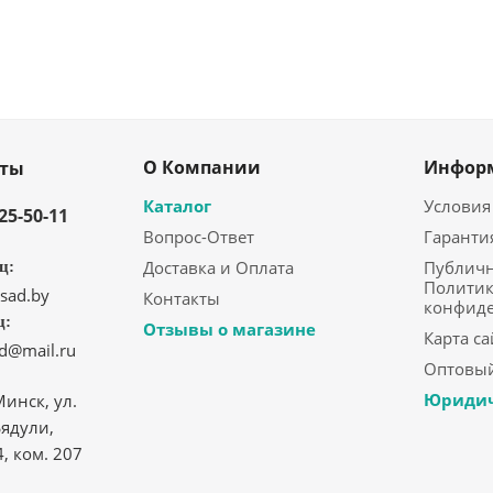
О Компании
Инфор
кты
Каталог
Условия
325-50-11
Вопрос-Ответ
Гаранти
Доставка и Оплата
Публичн
ц:
Политик
sad.by
Контакты
конфид
ц:
Отзывы о магазине
Карта са
ad@mail.ru
Оптовый
Юридич
Минск, ул.
ядули,
4, ком. 207