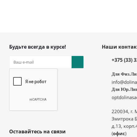
Будьте всегда в курсе!
Наши конта
+375 (33) 
Для Физ.Ли
info@dolina
Для Юр.Ли
optdolinas
220034, г. 
Змитрока Б
д.13, корп.
Оставайтесь на связи
(
офис
)