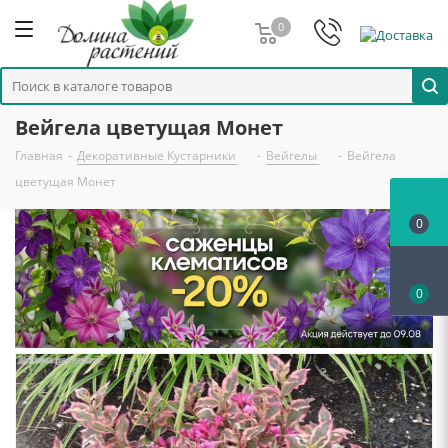
0
Вейгела цветущая Монет
Главная
-
Декоративные Кустарники
-
Вейгелы
-
Вейгела
цветущая Монет
0
0