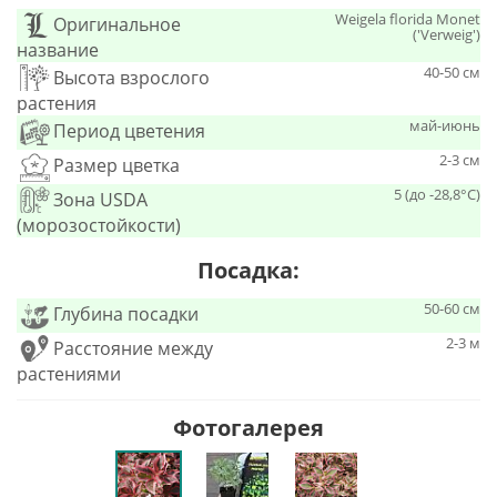
Weigela florida Monet
Оригинальное
('Verweig')
название
40-50 см
Высота взрослого
растения
май-июнь
Период цветения
2-3 см
Размер цветка
5 (до -28,8°С)
Зона USDA
(морозостойкости)
Посадка:
50-60 см
Глубина посадки
2-3 м
Расстояние между
растениями
Фотогалерея