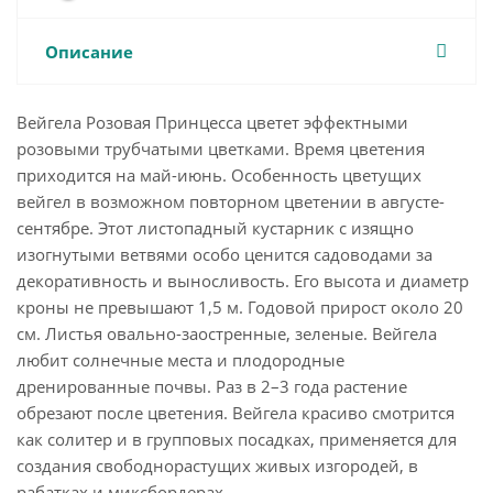
Описание
Вейгела Розовая Принцесса цветет эффектными
розовыми трубчатыми цветками. Время цветения
приходится на май-июнь. Особенность цветущих
вейгел в возможном повторном цветении в августе-
сентябре. Этот листопадный кустарник с изящно
изогнутыми ветвями особо ценится садоводами за
декоративность и выносливость. Его высота и диаметр
кроны не превышают 1,5 м. Годовой прирост около 20
см. Листья овально-заостренные, зеленые. Вейгела
любит солнечные места и плодородные
дренированные почвы. Раз в 2–3 года растение
обрезают после цветения. Вейгела красиво смотрится
как солитер и в групповых посадках, применяется для
создания свободнорастущих живых изгородей, в
рабатках и миксбордерах.