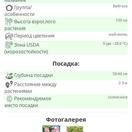
название
Вейгела
Группа/
особенности
150 см
Высота взрослого
растения
май-июнь
Период цветения
5 (до −28,9 °C)
Зона USDA
(морозостойкости)
Посадка:
50-60 см
Глубина посадки
2-3 м
Расстояние между
растениями
солнечное
Рекомендуемое
место посадки
Фотогалерея