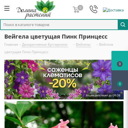
0
Вейгела цветущая Пинк Принцесс
Главная
-
Декоративные Кустарники
-
Вейгелы
-
Вейгела
цветущая Пинк Принцесс
0
0