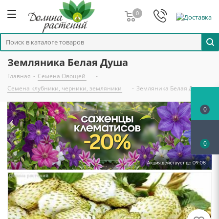
0
Земляника Белая Душа
Главная
-
Семена Овощей
-
Семена клубники, черники, земляники
-
Земляника Белая Душа
0
0