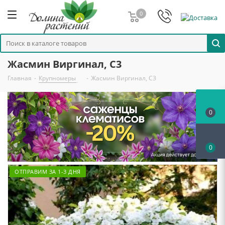
0
Жасмин Виргинал, С3
Главная
-
Крупномеры
-
Жасмин Виргинал, С3
0
0
ОТПРАВИМ ЗА 1-3 ДНЯ