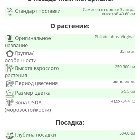
Саженец в горшке 3 литра,
Стандарт поставки
высотой 40-60 см
О растении:
Philadelphus 'Virginal'
Оригинальное
название
Жасмин
Группа/
особенности
250-300 см
Высота взрослого
растения
июнь-июль
Период цветения
5-5.5 см
Размер цветка
4 (до -34,4°С)
Зона USDA
(морозостойкости)
Посадка:
50-60 см
Глубина посадки