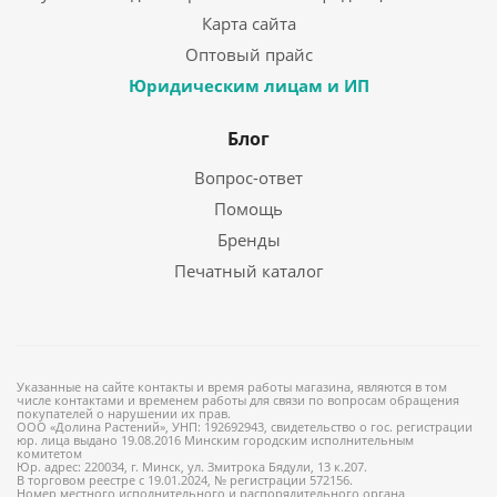
Карта сайта
Оптовый прайс
Юридическим лицам и ИП
Блог
Вопрос-ответ
Помощь
Бренды
Печатный каталог
Указанные на сайте контакты и время работы магазина, являются в том
числе контактами и временем работы для связи по вопросам обращения
покупателей о нарушении их прав.
ООО «Долина Растений», УНП: 192692943, свидетельство о гос. регистрации
юр. лица выдано 19.08.2016 Минским городским исполнительным
комитетом
Юр. адрес: 220034, г. Минск, ул. Змитрока Бядули, 13 к.207.
В торговом реестре с 19.01.2024, № регистрации 572156.
Номер местного исполнительного и распорядительного органа,