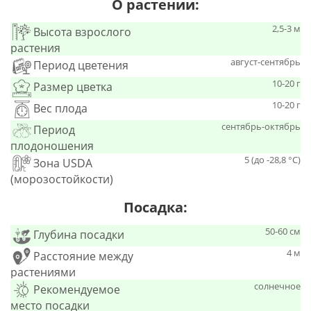
О растении:
2,5-3 м
Высота взрослого
растения
август-сентябрь
Период цветения
10-20 г
Размер цветка
10-20 г
Вес плода
сентябрь-октябрь
Период
плодоношения
5 (до -28,8 °С)
Зона USDA
(морозостойкости)
Посадка:
50-60 см
Глубина посадки
4 м
Расстояние между
растениями
солнечное
Рекомендуемое
место посадки