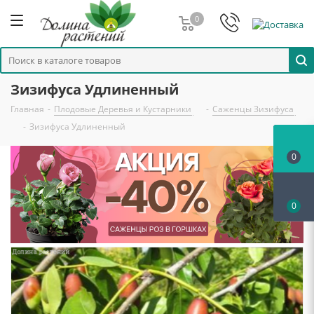
0
Зизифуса Удлиненный
Главная
-
Плодовые Деревья и Кустарники
-
Саженцы Зизифуса
-
Зизифуса Удлиненный
0
0