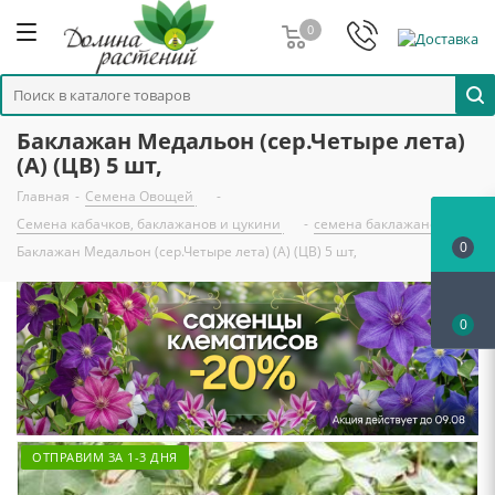
0
Баклажан Медальон (сер.Четыре лета)
(А) (ЦВ) 5 шт,
Главная
-
Семена Овощей
-
Семена кабачков, баклажанов и цукини
-
семена баклажанов
-
0
Баклажан Медальон (сер.Четыре лета) (А) (ЦВ) 5 шт,
0
ОТПРАВИМ ЗА 1-3 ДНЯ