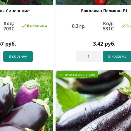
ны Синенькие
Баклажан Пеликан F1
Код:
Код:
0,3 гр.
В наличии
В 
703С
531С
67
руб.
3.42
руб.
В корзину
В корзину
ОТПРАВИМ ЗА 1-3 ДНЯ