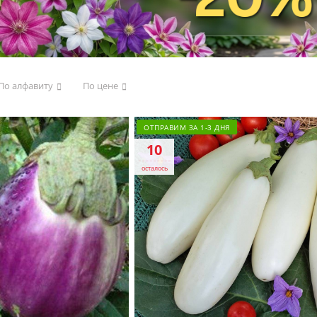
По алфавиту
По цене
ОТПРАВИМ ЗА 1-3 ДНЯ
10
осталось