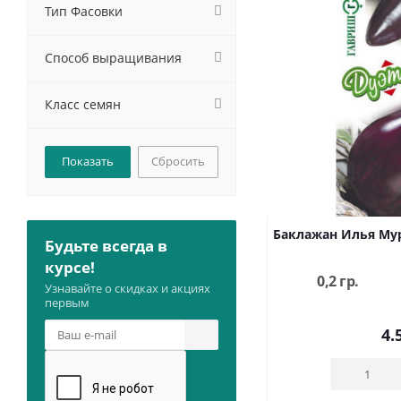
Тип Фасовки
Способ выращивания
Класс семян
Сбросить
Баклажан Илья Мур
Будьте всегда в
курсе!
0,2 гр.
Узнавайте о скидках и акциях
первым
4.