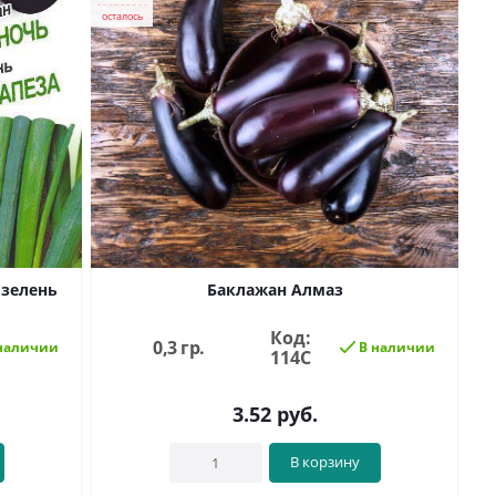
осталось
 зелень
Баклажан Алмаз
Код:
0,3 гр.
наличии
В наличии
114С
3.52
руб.
В корзину