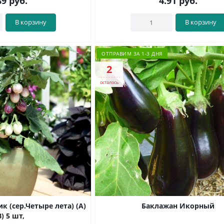
89
руб.
4.91
руб.
В корзину
В корзину
ОТПРАВИМ ЗА 1-3 ДНЯ
2
осталось
к (сер.Четыре лета) (А)
Баклажан Икорный
) 5 шт,