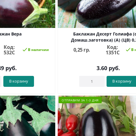
ажан Вера
Баклажан Десерт Голиафа (с
Домаш.заготовка) (А) (ЦВ) 0,
Код:
Код:
0,25 гр.
В наличии
В 
532С
1351C
89
руб.
3.60
руб.
В корзину
В корзину
ОТПРАВИМ ЗА 1-3 ДНЯ