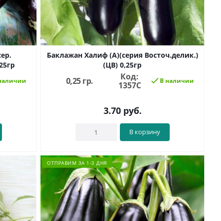
ер.
Баклажан Халиф (А)(серия Восточ.делик.)
25гр
(ЦВ) 0,25гр
Код:
0,25 гр.
наличии
В наличии
1357C
3.70
руб.
В корзину
ОТПРАВИМ ЗА 1-3 ДНЯ