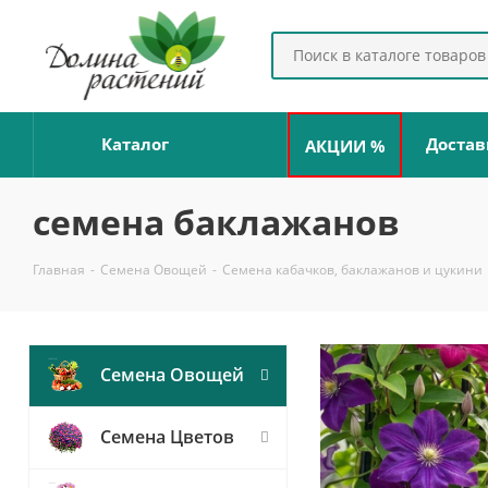
Каталог
Достав
АКЦИИ %
семена баклажанов
Главная
-
Семена Овощей
-
Семена кабачков, баклажанов и цукини
Семена Овощей
Семена Цветов