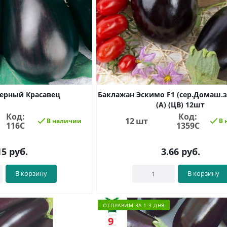
ерный Красавец
Баклажан Эскимо F1 (сер.Домаш.з
(А) (ЦВ) 12шт
Код:
Код:
12 шт
В наличии
В 
116С
1359C
15
руб.
3.66
руб.
В корзину
В корзину
ОТПРАВИМ ЗА 1-3 ДНЯ
9