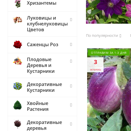
Хризантемы
Луковицы и
клубнелуковицы
Цветов
По популярности
Саженцы Роз
ОТПРАВИМ ЗА 1-3 ДНЯ
Плодовые
3
Деревья и
осталось
Кустарники
Декоративные
Кустарники
Хвойные
Растения
Декоративные
деревья