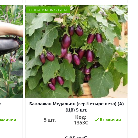
ОТПРАВИМ ЗА 1-3 ДНЯ
р
Баклажан Медальон (сер.Четыре лета) (А)
(ЦВ) 5 шт,
Код:
5 шт.
наличии
В наличии
1353C