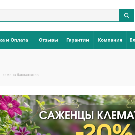
ка и Оплата
Отзывы
Гарантии
Компания
Бл
-
семена баклажанов