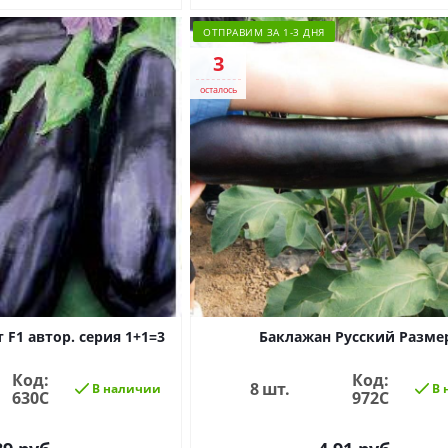
ОТПРАВИМ ЗА 1-3 ДНЯ
3
осталось
 F1 автор. серия 1+1=3
Баклажан Русский Разме
Код:
Код:
8 шт.
В наличии
В 
630С
972С