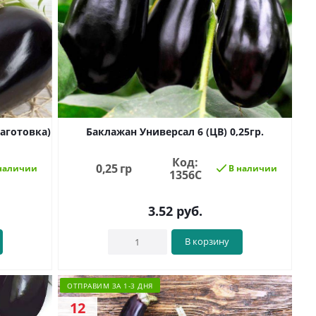
аготовка)
Баклажан Универсал 6 (ЦВ) 0,25гр.
Код:
0,25 гр
наличии
В наличии
1356C
3.52
руб.
В корзину
ОТПРАВИМ ЗА 1-3 ДНЯ
12