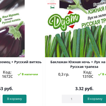
осталось
омец + Русский витязь
Баклажан Южная ночь + Лук на
Русская трапеза
Код:
Код:
0,3 гр.
В наличии
В 
1672С
1310С
53
руб.
3.32
руб.
В корзину
В корзину