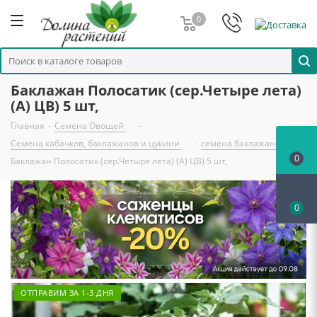
0
Баклажан Полосатик (сер.Четыре лета)
(А) ЦВ) 5 шт,
Главная
-
Семена Овощей
-
Семена кабачков, баклажанов и цукини
-
семена баклажанов
-
0
Баклажан Полосатик (сер.Четыре лета) (А) ЦВ) 5 шт,
0
ОТПРАВИМ ЗА 1-3 ДНЯ