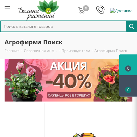
0
Агрофирма Поиск
Главная
-
Справочная инф…
-
Производители
-
Агрофирма Поиск
0
0