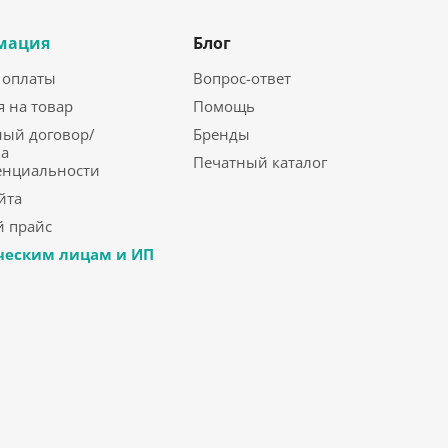
мация
Блог
 оплаты
Вопрос-ответ
я на товар
Помощь
ый договор/
Бренды
а
Печатный каталог
енциальности
йта
 прайс
еским лицам и ИП