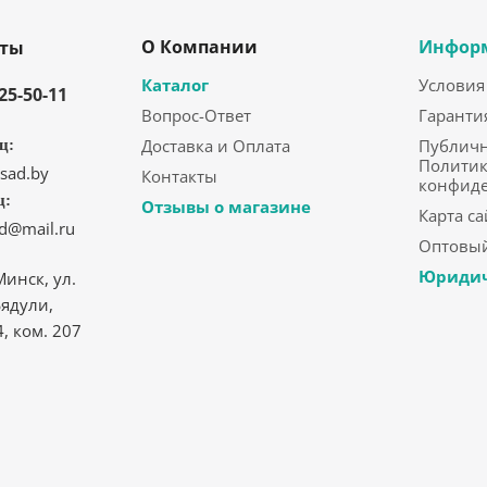
О Компании
Инфор
кты
Каталог
Условия
325-50-11
Вопрос-Ответ
Гаранти
Доставка и Оплата
Публичн
ц:
Политик
sad.by
Контакты
конфид
ц:
Отзывы о магазине
Карта са
ad@mail.ru
Оптовый
Юридич
Минск, ул.
ядули,
4, ком. 207