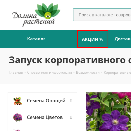
Каталог
Достав
АКЦИИ %
Запуск корпоративного 
Главная
-
Справочная информация
-
Возможности
-
Корпоративные
Семена Овощей
Семена Цветов