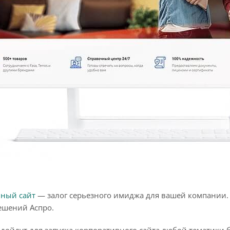
вный сайт
— залог серьезного имиджа для вашей компании.
ешений Аспро.
дойдут для запуска корпоративного сайта любой тематики 