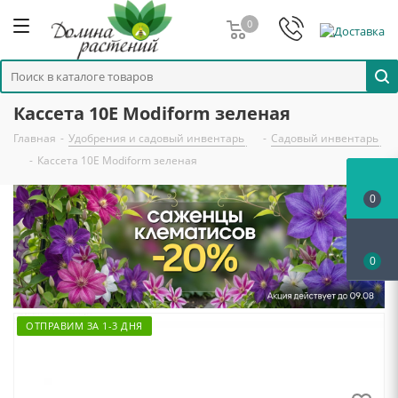
0
Кассета 10Е Modiform зеленая
Главная
-
Удобрения и садовый инвентарь
-
Садовый инвентарь
-
Кассета 10Е Modiform зеленая
0
0
ОТПРАВИМ ЗА 1-3 ДНЯ