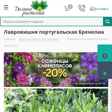
0
Лавровишня португальская Бренелиа
Главная
-
Декоративные Кустарники
-
Лавровишня португальская
Бренелиа
0
0