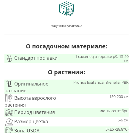
Надежная упаковка
О посадочном материале:
1 саженец в горшке p9, 15-20
Стандарт поставки
см
О растении:
Prunus lusitanica 'Brenelia' PBR
Оригинальное
название
150-200 см
Высота взрослого
растения
июнь-сентябрь
Период цветения
5-6 см
Размер цветка
5 (до -28,8°С)
Зона USDA