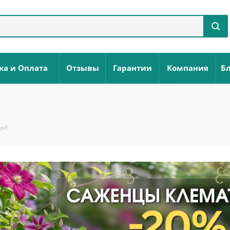
ка и Оплата
Отзывы
Гарантии
Компания
Бл
цы)