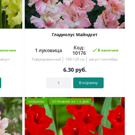
Гладиолус Майндсет
Код:
1 луковица
наличии
В наличии
10176
вгуст
Гофрированный
100-120 см
август-сентябрь
6.30
руб.
В корзину
НОВИНКА
ОТПРАВИМ ЗА 1-3 ДНЯ