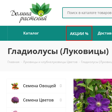
Каталог
Достав
АКЦИИ %
Гладиолусы (Луковицы)
Главная
-
Луковицы и клубнелуковицы Цветов
-
Гладиолусы (Лукови
Семена Овощей
Семена Цветов