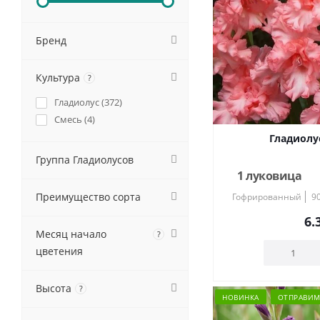
Бренд
Культура
?
Гладиолус (
372
)
Смесь (
4
)
Гладиолу
Группа Гладиолусов
1 луковица
Преимущество сорта
Гофрированный
9
6.
Месяц начало
?
цветения
Высота
?
НОВИНКА
ОТПРАВИМ 