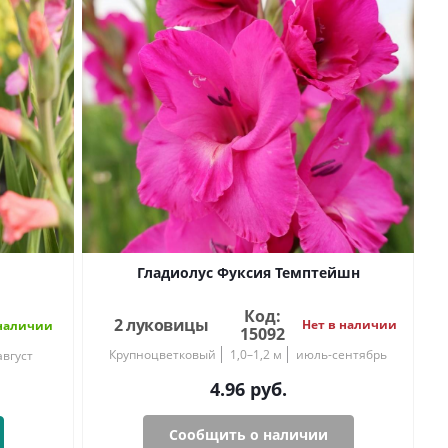
Гладиолус Фуксия Темптейшн
Код:
2 луковицы
Нет в наличии
наличии
15092
Крупноцветковый
1,0–1,2 м
июль-сентябрь
вгуст
4.96
руб.
Сообщить о наличии