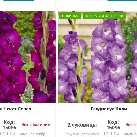
НОВИНКА
ОТПРАВИМ ЗА 1-3 ДНЯ
с Некст Левел
Гладиолус Нори
Код:
Код:
2 луковицы
Нет в наличии
Нет в
15086
15096
1,0–1,2 м
июль-сентябрь
Крупноцветковый
1,0–1,2 м
июль-с