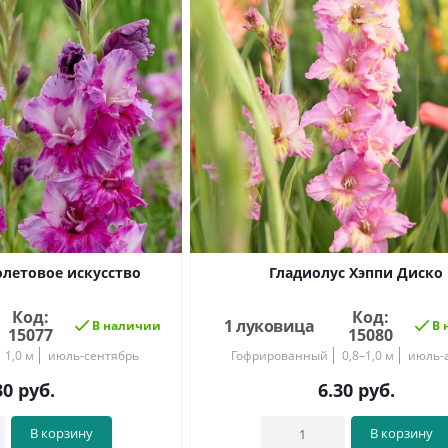
летовое искусство
Гладиолус Хэппи Диско
Код:
Код:
1 луковица
В наличии
В 
15077
15080
1,0 м
июль-сентябрь
Гофрированный
0,8–1,0 м
июль-а
30
руб.
6.30
руб.
В корзину
В корзину