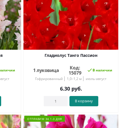
ия
Гладиолус Танго Пассион
Код:
1 луковица
наличии
В наличии
15079
вгуст
Гофрированный
1,0–1,2 м
июль-август
6.30
руб.
В корзину
ОТПРАВИМ ЗА 1-3 ДНЯ