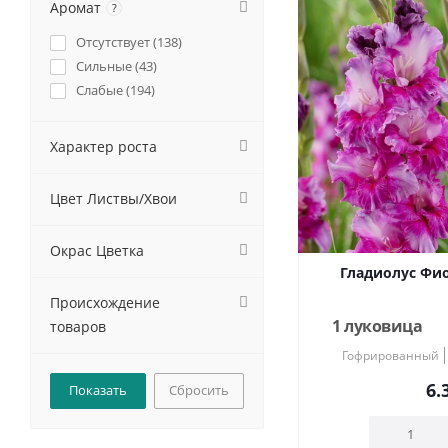
Аромат
?
Отсутствует (
138
)
Сильные (
43
)
Слабые (
194
)
Характер роста
Цвет Листвы/Хвои
Окрас Цветка
Гладиолус Фио
Происхождение
1 луковица
товаров
Гофрированный
6.
Сбросить