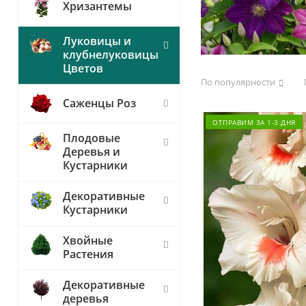
Хризантемы
Луковицы и
клубнелуковицы
Цветов
По популярности
Саженцы Роз
ОТПРАВИМ ЗА 1-3 ДНЯ
Плодовые
Деревья и
Кустарники
Декоративные
Кустарники
Хвойные
Растения
Декоративные
деревья