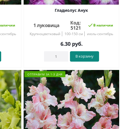
Гладиолус Анук
Код:
1 луковица
наличии
В наличии
5121
-сентябрь
Крупноцветковый
100-150 см
июль-сентябрь
6.30
руб.
В корзину
ОТПРАВИМ ЗА 1-3 ДНЯ