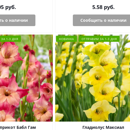
05
руб.
5.58
руб.
ь о наличии
Сообщить о наличии
ЗА 1-3 ДНЯ
НОВИНКА
ОТПРАВИМ ЗА 1-3 ДНЯ
прикот Бабл Гам
Гладиолус Максиал