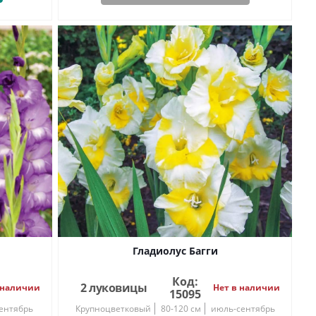
Гладиолус Багги
Код:
2 луковицы
 наличии
Нет в наличии
15095
ентябрь
Крупноцветковый
80-120 см
июль-сентябрь