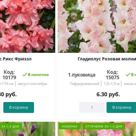
с Рикс Фриззл
Гладиолус Розовая молн
Код:
Код:
1 луковица
В наличии
В 
10179
15075
0-110 см
август-сентябрь
Гофрированный
1,0–1,5 м
июль-а
30
руб.
6.30
руб.
В корзину
В корзину
ЗА 1-3 ДНЯ
НОВИНКА
ОТПРАВИМ ЗА 1-3 ДНЯ