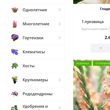
Глади
Однолетние
1 луковица
Многолетние
Крупноцветковый
2.
Гортензии
Клематисы
НОВИНКА
ОТПРАВИМ 
Хосты
Крупномеры
Рододендроны
Удобрения и