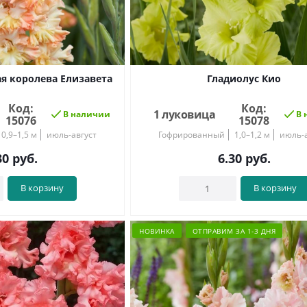
я королева Елизавета
Гладиолус Кио
Код:
Код:
1 луковица
В наличии
В 
15076
15078
0,9–1,5 м
июль-август
Гофрированный
1,0–1,2 м
июль-а
30
руб.
6.30
руб.
В корзину
В корзину
НОВИНКА
ОТПРАВИМ ЗА 1-3 ДНЯ