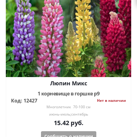
Люпин Микс
1 корневище в горшке р9
Код: 12427
Нет в наличии
Многолетник
70-100 см
июнь-июль;сентябрь
15.42
руб.
Сообщить о наличии