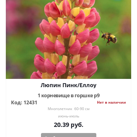
Люпин Пинк/Еллоу
1 корневище в горшке р9
Код: 12431
Нет в наличии
Многолетник
60-90 см
июнь-июль
20.39
руб.