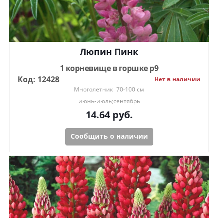
Люпин Пинк
1 корневище в горшке р9
Код: 12428
Нет в наличии
Многолетник
70-100 см
июнь-июль;сентябрь
14.64
руб.
Сообщить о наличии