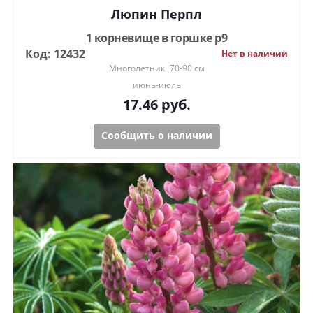
Люпин Перпл
1 корневище в горшке р9
Код: 12432
Нет в наличии
Многолетник
70-90 см
июнь-июль
17.46
руб.
Сообщить о наличии