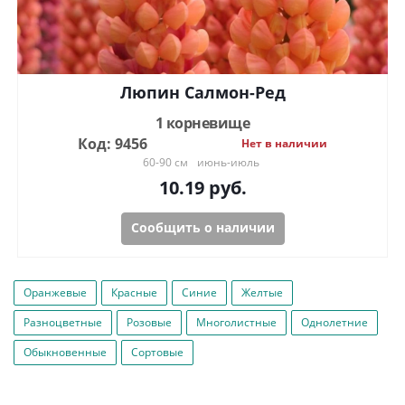
Люпин Салмон-Ред
1 корневище
Код: 9456
Нет в наличии
60-90 см
июнь-июль
10.19
руб.
Сообщить о наличии
Оранжевые
Красные
Синие
Желтые
Разноцветные
Розовые
Многолистные
Однолетние
Обыкновенные
Сортовые