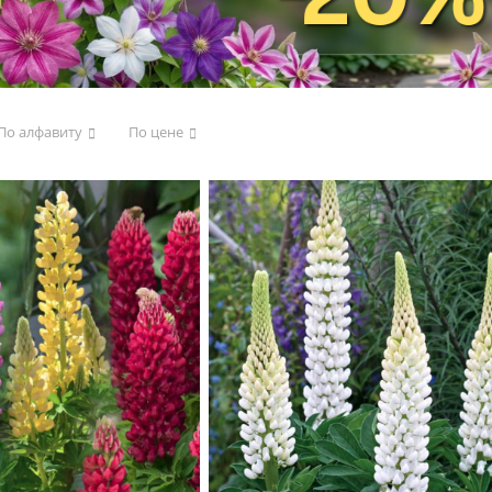
По алфавиту
По цене