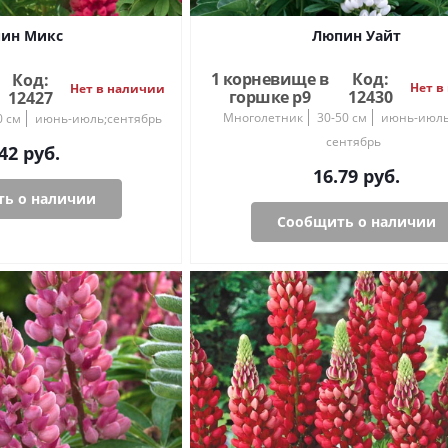
ин Микс
Люпин Уайт
1 корневище в
Код:
Код:
Нет в
Нет в наличии
горшке р9
12430
12427
Многолетник
30-50 см
июнь-июль;
0 см
июнь-июль;сентябрь
сентябрь
42
руб.
16.79
руб.
ь о наличии
Сообщить о наличии