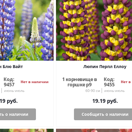
 Блю Вайт
Люпин Перпл Еллоу
Код:
1 корневище в
Код:
Нет в наличии
Нет в
9457
горшке р9
9455
июнь-июль
60-90 см
июнь-июль
19
руб.
19.19
руб.
ь о наличии
Сообщить о наличии