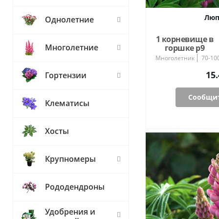
Люп
Однолетние
1 корневище в
Многолетние
горшке р9
Многолетник
70-10
15.
Гортензии
Сообщит
Клематисы
Хосты
Крупномеры
Рододендроны
Удобрения и