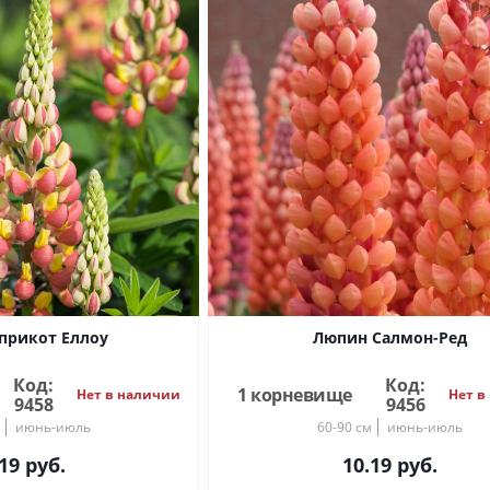
прикот Еллоу
Люпин Салмон-Ред
Код:
Код:
1 корневище
Нет в наличии
Нет в
9458
9456
июнь-июль
60-90 см
июнь-июль
19
руб.
10.19
руб.