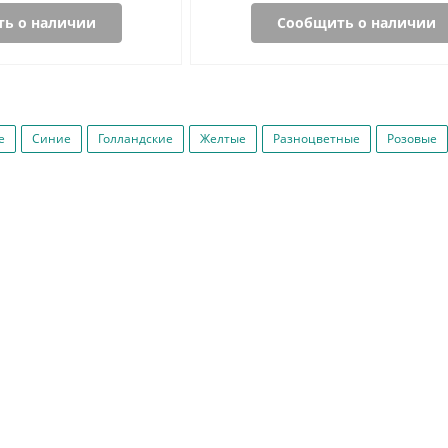
ь о наличии
Сообщить о наличии
е
Синие
Голландские
Желтые
Разноцветные
Розовые