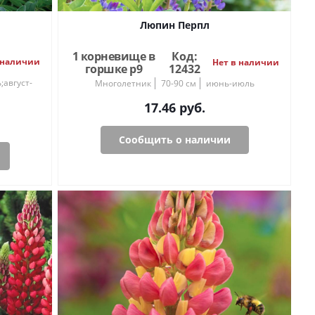
Люпин Перпл
1 корневище в
Код:
 наличии
Нет в наличии
горшке р9
12432
август-
Многолетник
70-90 см
июнь-июль
17.46
руб.
Сообщить о наличии