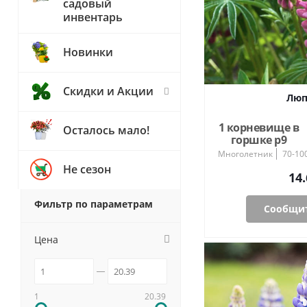
садовый
инвентарь
Новинки
Скидки и Акции
Люп
1 корневище в
Осталось мало!
горшке р9
Многолетник
70-10
Не сезон
14.
Фильтр по параметрам
Сообщит
Цена
1
20.39