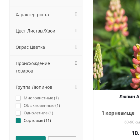
Характер роста
Цвет Листвы/Хвои
Окрас Цветка
Происхождение
товаров
Группа Люпинов
Люпин А
Многолистные (
1
)
Обыкновенные (
1
)
1 корневище
Однолетние (
1
)
Сортовые (
11
)
60-90 см
10.