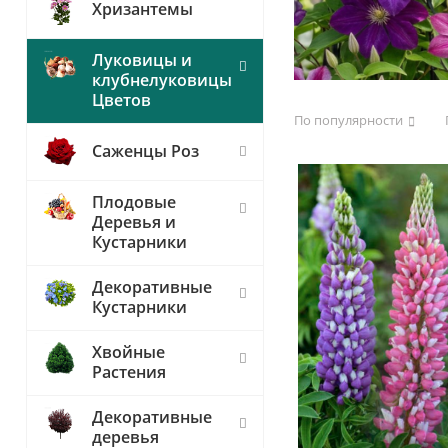
Хризантемы
Луковицы и
клубнелуковицы
Цветов
По популярности
Саженцы Роз
Плодовые
Деревья и
Кустарники
Декоративные
Кустарники
Хвойные
Растения
Декоративные
деревья