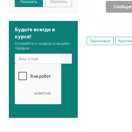
Сбросить
Сообщит
Будьте всегда в
курсе!
Оранжевые
Красны
Узнавайте о скидках и акциях
первым