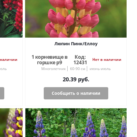
Люпин Пинк/Еллоу
1 корневище в
Код:
 наличии
Нет в наличии
горшке р9
12431
юль
Многолетник
60-90 см
июнь-июль
20.39
руб.
Сообщить о наличии