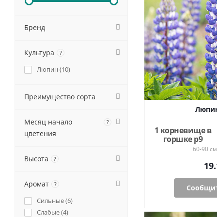
Бренд
Культура
?
Люпин (
10
)
Преимущество сорта
Люпин
Месяц начало
?
1 корневище в
цветения
горшке р9
60-90 см
Высота
?
19.
Аромат
?
Сообщит
Сильные (
6
)
Слабые (
4
)