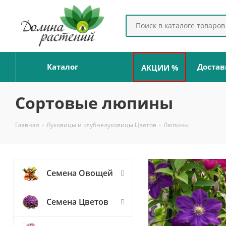
Каталог
Достав
АКЦИИ %
Сортовые люпины
Главная
-
Луковицы и клубнелуковицы Цветов
-
Люпины
Семена Овощей
Семена Цветов