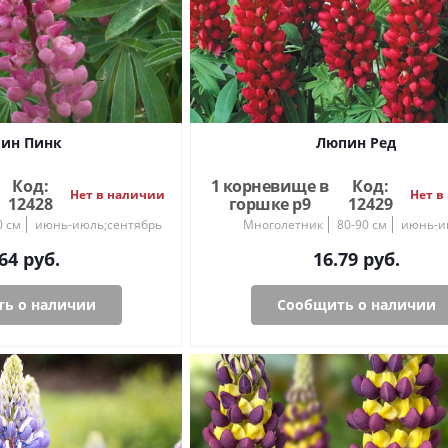
ин Пинк
Люпин Ред
Код:
1 корневище в
Код:
Нет в наличии
Нет в
12428
горшке р9
12429
0 см
июнь-июль;сентябрь
Многолетник
80-90 см
июнь-и
64
руб.
16.79
руб.
ь о наличии
Сообщить о наличии