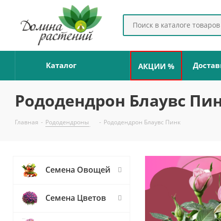
Каталог
Достав
АКЦИИ %
Рододендрон Блаувс Пи
Главная
-
Рододендроны
-
Рододендрон Блаувс Пинк
Семена Овощей
Семена Цветов