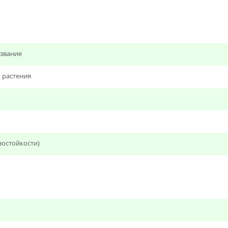
звание
 растения
зостойкости)