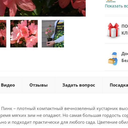
Показать в
ПО
КЛ
До
Бе
Видео
Отзывы
Задать вопрос
Посадка
 Пинк – плотный компактный вечнозеленый кустарник высото
время мягких зим не опадают. Но самая большая гордость сор
но и подходит практически для любого сада. Цветение оби