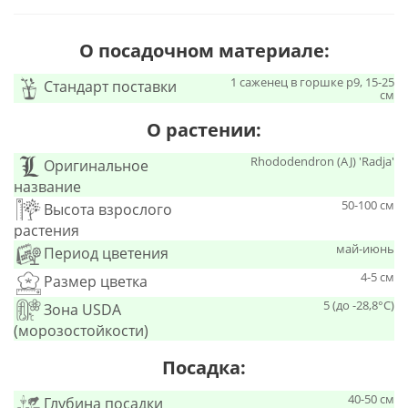
О посадочном материале:
1 саженец в горшке p9, 15-25
Стандарт поставки
см
О растении:
Rhododendron (AJ) 'Radja'
Оригинальное
название
50-100 см
Высота взрослого
растения
май-июнь
Период цветения
4-5 см
Размер цветка
5 (до -28,8°С)
Зона USDA
(морозостойкости)
Посадка:
40-50 см
Глубина посадки