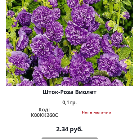
Шток-Роза Виолет
0,1 гр.
Код:
Нет в наличии
К00КК260С
2.34
руб.