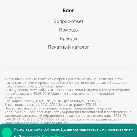
Блог
Вопрос-ответ
Помощь
Бренды
Печатный каталог
Указанные на сайте контакты и время работы магазина, являются в том
числе контактами и временем работы для связи по вопросам обращения
покупателей о нарушении их прав.
ООО «Долина Растений», УНП: 192692943, свидетельство о гос. регистрации
юр. лица выдано 19.08.2016 Минским городским исполнительным
комитетом
Юр. адрес: 220034, г. Минск, ул. Змитрока Бядули, 13 к.207.
В торговом реестре с 19.01.2024, № регистрации 572156.
Номер местного исполнительного и распорядительного органа,
уполномоченного рассматривать обращения покупателей в соответствии с
законодательством об обращения граждан и юридических лиц: +375 (17)
374-39-73 , +375 (17) 373-74-56 – Отдел торговли и услуг администрации
Партизанского района города Минска
Используя сайт dolinasad.by, вы соглашаетесь с использованием
файлов cookie.
Подробнее.
Консультант онлайн