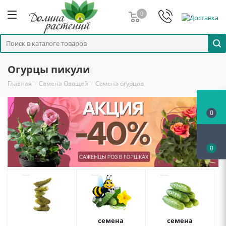
0
Огурцы пикули
Главная
-
Семена Овощей
-
Семена огурцов
0
0
семена
семена