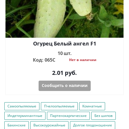
Огурец Белый ангел F1
10 шт.
Код: 065С
Нет в наличии
2.01
руб.
Сообщить о наличии
Самоопыляемые
Пчелоопыляемые
Комнатные
Индетерминантные
Партенокарпические
Без шипов
Бакинские
Высокоурожайные
Долгое плодоношение