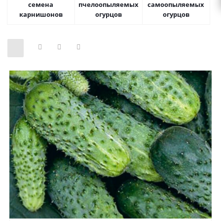
семена
пчелоопыляемых
самоопыляемых
карнишонов
огурцов
огурцов